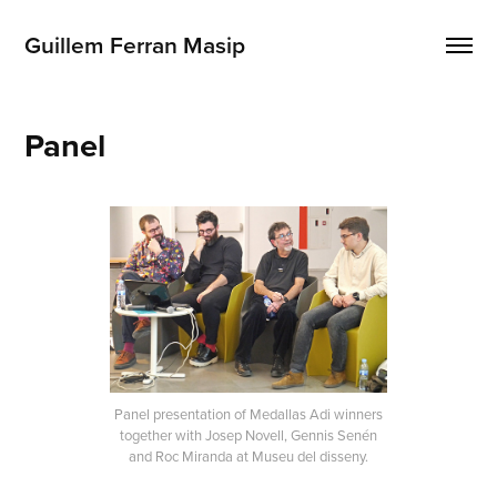
Guillem Ferran Masip
Panel
Panel presentation of Medallas Adi winners
together with Josep Novell, Gennis Senén
and Roc Miranda at Museu del disseny.