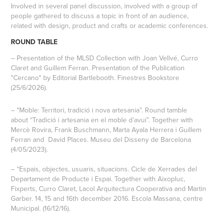
Involved in several panel discussion, involved with a group of
people gathered to discuss a topic in front of an audience,
related with design, product and crafts or academic conferences.
ROUND TABLE
– Presentation of the MLSD Collection with Joan Vellvé, Curro
Claret and Guillem Ferran. Presentation of the Publication
"Cercano" by Editorial Bartlebooth. Finestres Bookstore
(25/6/2026).
– "Moble: Territori, tradició i nova artesania”. Round tamble
about “Tradició i artesania en el moble d’avui”. Together with
Mercè Rovira, Frank Buschmann, Marta Ayala Herrera i Guillem
Ferran and David Places. Museu del Disseny de Barcelona
(4/05/2023).
– “Espais, objectes, usuaris, situacions. Cicle de Xerrades del
Departament de Producte i Espai. Together with Aixopluc,
Fixperts, Curro Claret, Lacol Arquitectura Cooperativa and Martin
Garber. 14, 15 and 16th december 2016. Escola Massana, centre
Municipal. (16/12/16).