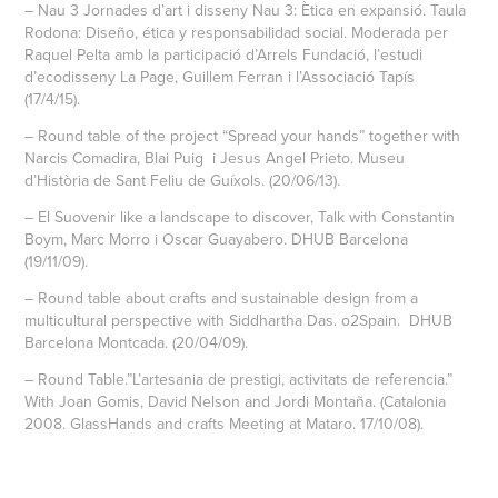
– Nau 3 Jornades d’art i disseny Nau 3: Ètica en expansió. Taula
Rodona: Diseño, ética y responsabilidad social. Moderada per
Raquel Pelta amb la participació d’Arrels Fundació, l’estudi
d’ecodisseny La Page, Guillem Ferran i l’Associació Tapís
(17/4/15).
– Round table of the project “Spread your hands” together with
Narcis Comadira, Blai Puig i Jesus Angel Prieto. Museu
d’Història de Sant Feliu de Guíxols. (20/06/13).
– El Suovenir like a landscape to discover, Talk with Constantin
Boym, Marc Morro i Oscar Guayabero. DHUB Barcelona
(19/11/09).
– Round table about crafts and sustainable design from a
multicultural perspective with Siddhartha Das. o2Spain. DHUB
Barcelona Montcada. (20/04/09).
– Round Table.”L’artesania de prestigi, activitats de referencia.”
With Joan Gomis, David Nelson and Jordi Montaña. (Catalonia
2008. GlassHands and crafts Meeting at Mataro. 17/10/08).